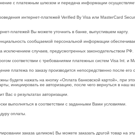
единение с платежным шлюзом и передача информации осуществляе
оведения интернет-платежей Verified By Visa или MasterCard Sec
нет-платежей Вы можете уточнить в банке, выпустившем карту.
енциальность сообщаемой персональной информации обеспечивае
а исключением случаев, предусмотренных законодательством РФ.
гом соответствии с требованиями платежных систем Visa Int. и Ma
ние платежа по заказу производится непосредственно после его
ны будете нажать на кнопку «Оплата банковской картой», при это
рты, инициировать ее авторизацию, после чего вернуться в наш ма
ит Вас о результатах авторизации.
ески выполняться в соответствии с заданными Вами условиями.
едуру оплаты.
ировании заказа целиком) Вы можете заказать другой товар на эту